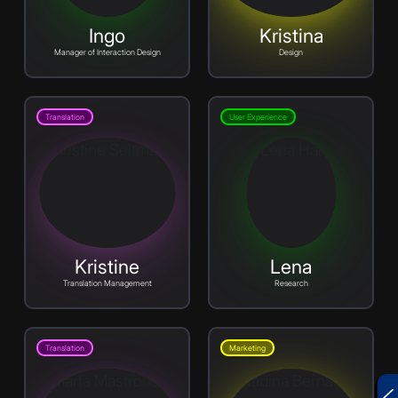
Ingo
Kristina
Manager of Interaction Design
Design
Translation
User Experience
Kristine
Lena
Translation Management
Research
Translation
Marketing