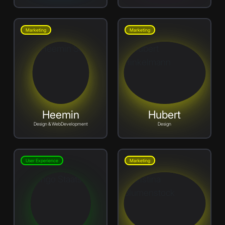
Marketing
Marketing
Heemin
Hubert
Design & WebDevelopment
Design
User Experience
Marketing